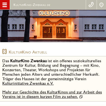
KulturKino-Zwenkau.de
KulturKino Aktuell
Das
KulturKino Zwenkau
ist ein offenes soziokulturelles
Zentrum für Kultur, Bildung und Begegnung – mit Kino,
Konzerten, Theater, Workshops und Projekten für
Menschen jeden Alters und unterschiedlicher Herkunft.
Träger des Hauses ist der gemeinnützige Verein
Kulturinitiative Zwenkau e.V.
Mehr zur Geschichte des KulturKinos und zur Arbeit des
Vereins ist in diesem kurzen Film zu sehen.