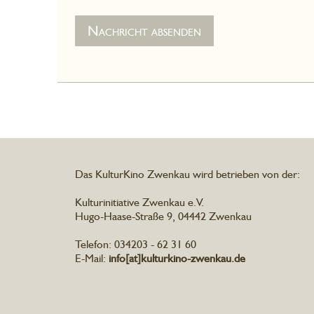
Das KulturKino Zwenkau wird betrieben von der:
Kulturinitiative Zwenkau e.V.
Hugo-Haase-Straße 9, 04442 Zwenkau
Telefon: 034203 - 62 31 60
E-Mail:
info[at]kulturkino-zwenkau.de