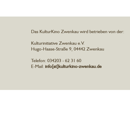
Das KulturKino Zwenkau wird betrieben von der:
Kulturinitiative Zwenkau e.V.
Hugo-Haase-Straße 9, 04442 Zwenkau
Telefon: 034203 - 62 31 60
E-Mail:
info[at]kulturkino-zwenkau.de