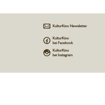
KulturKino Newsletter
KulturKino
bei Facebook
KulturKino
bei Instagram