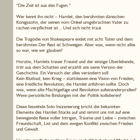
“Die Zeit ist aus den Fugen.”
Wer kennt ihn nicht – Hamlet, den berühmten dänischen
Königssohn, der seinen vom Onkel umgebrachten Vater zu
rächen verpflichtet ist... Und sich nicht traut.
Die Tragödie von Shakespeare endet mit acht Toten und dem
berühmten Der Rest ist Schweigen. Aber was, wenn nicht alles
so war, wie wir glauben?
Horatio, Hamlets treuer Freund und der einzige Überlebende,
tritt aus dem Schatten und erzählt uns seine Version der
Geschichte. Ein Versuch der alles verändern soll:
Kein Blutbad, kein Krieg – stattdessen eine Vision von Frieden,
eine friedliche Revolution, die Hamlet anführen sollte. Doch
was, wenn alte Machtgefüge und Revolution aufeinanderprallen?
Wenn persönliche Bindungen mit der Politik kollidieren?
Diese fesselnde Solo-Inszenierung bricht die bekannten
Elemente des Hamlet-Stücks auf und nimmt uns mit auf eine
bewegende Reise voller Intrigen, Träume und Liebe – zwischen
Freundschaft, List und dem ewigen Konflikt zwischen Frieden
und Gewalt.