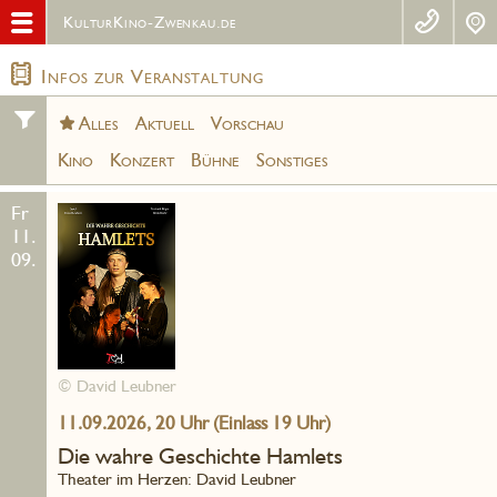
KulturKino-Zwenkau.de
Infos zur Veranstaltung
Alles
Aktuell
Vorschau
Kino
Konzert
Bühne
Sonstiges
Fr
11.
09.
© David Leubner
11.09.2026, 20 Uhr (Einlass 19 Uhr)
Die wahre Geschichte Hamlets
Theater im Herzen: David Leubner