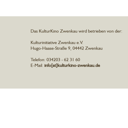
Das KulturKino Zwenkau wird betrieben von der:
Kulturinitiative Zwenkau e.V.
Hugo-Haase-Straße 9, 04442 Zwenkau
Telefon: 034203 - 62 31 60
E-Mail:
info[at]kulturkino-zwenkau.de