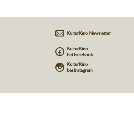
KulturKino Newsletter
KulturKino
bei Facebook
KulturKino
bei Instagram