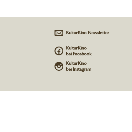
KulturKino Newsletter
KulturKino
bei Facebook
KulturKino
bei Instagram