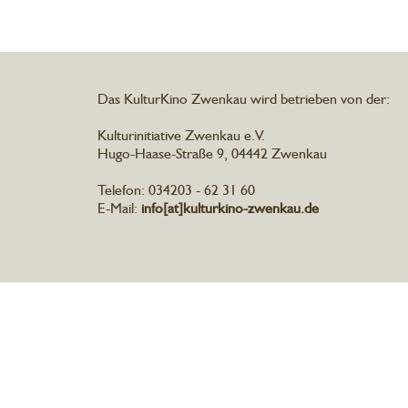
Das KulturKino Zwenkau wird betrieben von der:
Kulturinitiative Zwenkau e.V.
Hugo-Haase-Straße 9, 04442 Zwenkau
Telefon: 034203 - 62 31 60
E-Mail:
info[at]kulturkino-zwenkau.de