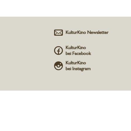
KulturKino Newsletter
KulturKino
bei Facebook
KulturKino
bei Instagram