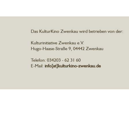
Das KulturKino Zwenkau wird betrieben von der:
Kulturinitiative Zwenkau e.V.
Hugo-Haase-Straße 9, 04442 Zwenkau
Telefon: 034203 - 62 31 60
E-Mail:
info[at]kulturkino-zwenkau.de