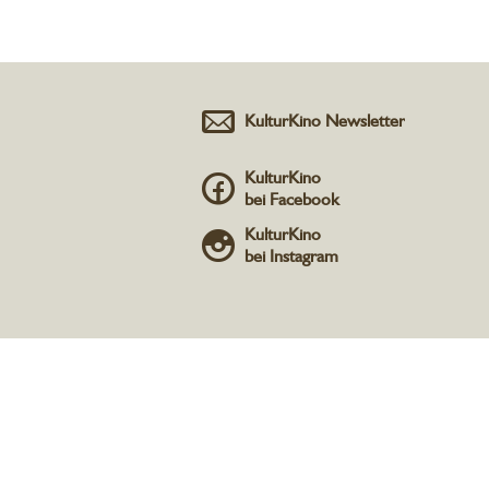
KulturKino Newsletter
KulturKino
bei Facebook
KulturKino
bei Instagram