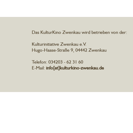
Das KulturKino Zwenkau wird betrieben von der:
Kulturinitiative Zwenkau e.V.
Hugo-Haase-Straße 9, 04442 Zwenkau
Telefon: 034203 - 62 31 60
E-Mail:
info[at]kulturkino-zwenkau.de