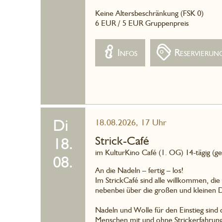
Keine Altersbeschränkung (FSK 0)
6 EUR / 5 EUR Gruppenpreis
Infos
Reservierun
Di
18.08.2026, 17 Uhr
Strick-Café
18.
im KulturKino Café (1. OG) 14-tägig (g
08.
An die Nadeln – fertig – los!
Im StrickCafé sind alle willkommen, di
nebenbei über die großen und kleinen D
Nadeln und Wolle für den Einstieg sind 
Menschen mit und ohne Strickerfahrung