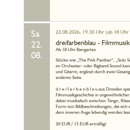
Sa
22.08.2026, 19.30 Uhr (ab 18 Uhr 
dreifarbenblau - Filmmusi
22.
Ab 18 Uhr Biergarten
08.
Stücke wie „The Pink Panther“, „Solo 
im Orchester- oder Bigband-Sound kennt
und Gitarre, ergänzt durch zwei Gesangs
anderen Seite.
d r e i f a r b e n b l a u aus Dresden 
Filmmusikgeschichte in ungewöhnlicher 
dabei musikalisch zwischen Tango, Klass
Form von Bildbeschreibungen, die sich 
dem inneren Auge lebendig werden lass
20 EUR / 15 EUR ermäßigt