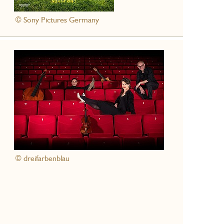
© Sony Pictures Germany
© dreifarbenblau